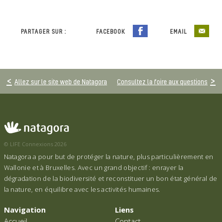
PARTAGER SUR :
FACEBOOK
EMAIL
Allez sur le site web de Natagora
Consultez la foire aux questions
© LIFE Connexions 2026
Natagora a pour but de protéger la nature, plus particulièrement en
Wallonie et à Bruxelles. Avec un grand objectif : enrayer la
dégradation de la biodiversité et reconstituer un bon état général de
la nature, en équilibre avec les activités humaines.
Navigation
Liens
Accueil
Contact