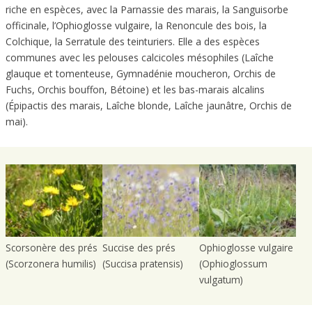
riche en espèces, avec la Parnassie des marais, la Sanguisorbe
officinale, l’Ophioglosse vulgaire, la Renoncule des bois, la
Colchique, la Serratule des teinturiers. Elle a des espèces
communes avec les pelouses calcicoles mésophiles (Laîche
glauque et tomenteuse, Gymnadénie moucheron, Orchis de
Fuchs, Orchis bouffon, Bétoine) et les bas-marais alcalins
(Épipactis des marais, Laîche blonde, Laîche jaunâtre, Orchis de
mai).
Scorsonère des prés
Succise des prés
Ophioglosse vulgaire
(Scorzonera humilis)
(Succisa pratensis)
(Ophioglossum
vulgatum)