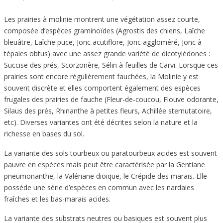
Les prairies à molinie montrent une végétation assez courte,
composée d’espèces graminoïdes (Agrostis des chiens, Laîche
bleuâtre, Laîche puce, Jonc acutiflore, Jonc aggloméré, Jonc à
tépales obtus) avec une assez grande variété de dicotylédones :
Succise des prés, Scorzonère, Sélin à feuilles de Carvi. Lorsque ces
prairies sont encore régulièrement fauchées, la Molinie y est
souvent discrète et elles comportent également des espèces
frugales des prairies de fauche (Fleur-de-coucou, Flouve odorante,
Silaus des prés, Rhinanthe à petites fleurs, Achillée sternutatoire,
etc). Diverses variantes ont été décrites selon la nature et la
richesse en bases du sol.
La variante des sols tourbeux ou paratourbeux acides est souvent
pauvre en espèces mais peut être caractérisée par la Gentiane
pneumonanthe, la Valériane dioique, le Crépide des marais. Elle
possède une série d’espèces en commun avec les nardaies
fraîches et les bas-marais acides.
La variante des substrats neutres ou basiques est souvent plus